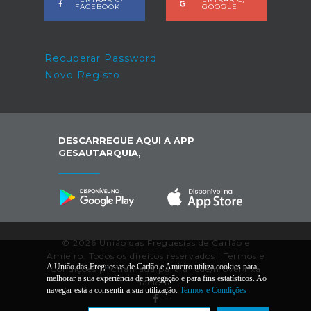
FACEBOOK
GOOGLE
Recuperar Password
Novo Registo
DESCARREGUE AQUI A APP
GESAUTARQUIA,
© 2026 União das Freguesias de Carlão e
Amieiro. Todos os direitos reservados |
Termos e
A União das Freguesias de Carlão e Amieiro utiliza cookies para
Condições
|
*
Chamada para a rede/móvel fixa
melhorar a sua experiência de navegação e para fins estatísticos. Ao
nacional
navegar está a consentir a sua utilização.
Termos e Condições