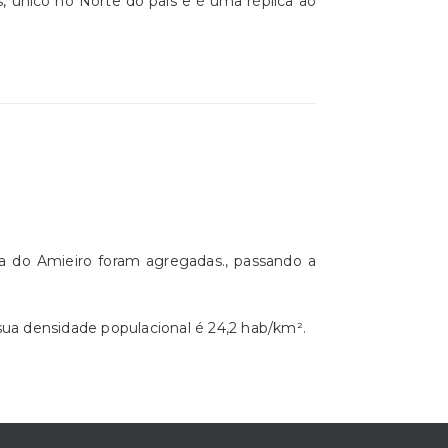
s, único no Norte do país e é uma réplica ao
sia do Amieiro foram agregadas., passando a
sua densidade populacional é 24,2 hab/km².