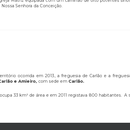
Igreja Matriz equipada com um carrilhão de oito potentes sino
e Nossa Senhora da Conceição.
erritório ocorrida em 2013, a freguesia de Carlão e a fregue
Carlão e Amieiro,
com sede em
Carlão.
 ocupa 33 km² de área e em 2011 registava 800 habitantes. A 