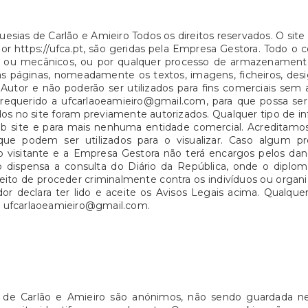
uesias de Carlão e Amieiro Todos os direitos reservados. O site
 por https://ufca.pt, são geridas pela Empresa Gestora. Todo 
cos ou mecânicos, ou por qualquer processo de armazename
s páginas, nomeadamente os textos, imagens, ficheiros, desi
Autor e não poderão ser utilizados para fins comerciais sem 
 requerido a ufcarlaoeamieiro@gmail.com, para que possa ser
os no site foram previamente autorizados. Qualquer tipo de i
o web site e para mais nenhuma entidade comercial. Acredita
que podem ser utilizados para o visualizar. Caso algum p
o visitante e a Empresa Gestora não terá encargos pelos dano
ão dispensa a consulta do Diário da República, onde o dipl
reito de proceder criminalmente contra os indivíduos ou organ
dor declara ter lido e aceite os Avisos Legais acima. Qualqu
 a ufcarlaoeamieiro@gmail.com.
 de Carlão e Amieiro são anónimos, não sendo guardada ne