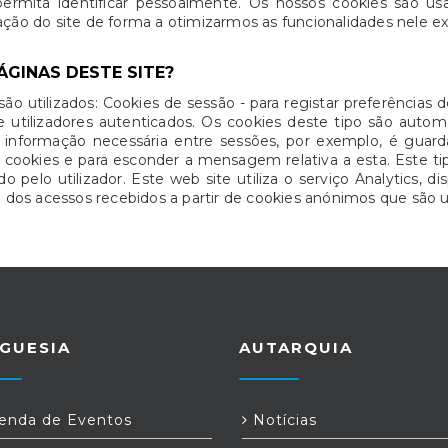
permita identificar pessoalmente. Os nossos cookies são us
lização do site de forma a otimizarmos as funcionalidades nele ex
ÁGINAS DESTE SITE?
ão utilizados: Cookies de sessão - para registar preferências 
e utilizadores autenticados. Os cookies deste tipo são au
r informação necessária entre sessões, por exemplo, é guar
e cookies e para esconder a mensagem relativa a esta. Este
 pelo utilizador. Este web site utiliza o serviço Analytics, di
os acessos recebidos a partir de cookies anónimos que são u
GUESIA
AUTARQUIA
nda de Eventos
Notícias