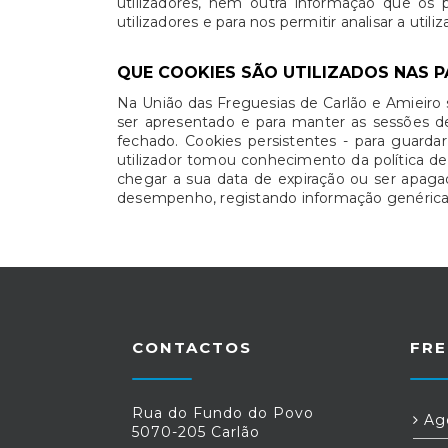
utilizadores, nem outra informação que os 
utilizadores e para nos permitir analisar a uti
QUE COOKIES SÃO UTILIZADOS NAS P
Na União das Freguesias de Carlão e Amieiro s
ser apresentado e para manter as sessões d
fechado. Cookies persistentes - para guarda
utilizador tomou conhecimento da política d
chegar a sua data de expiração ou ser apagado
desempenho, registando informação genérica d
CONTACTOS
FRE
Rua do Fundo do Povo
Age
5070-205 Carlão