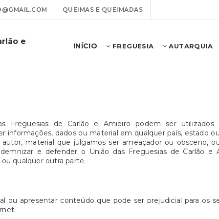
O@GMAIL.COM
QUEIMAS E QUEIMADAS
rlão e
INÍCIO
FREGUESIA
AUTARQUIA
s Freguesias de Carlão e Amieiro podem ser utilizados a
nformações, dados ou material em qualquer país, estado ou cid
 de autor, material que julgamos ser ameaçador ou obsceno, o
demnizar e defender o União das Freguesias de Carlão e A
 ou qualquer outra parte.
l ou apresentar conteúdo que pode ser prejudicial para os s
rnet.